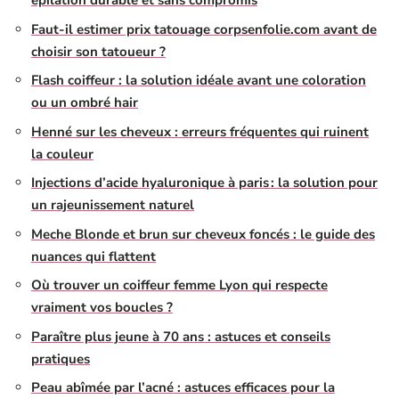
épilation durable et sans compromis
Faut-il estimer prix tatouage corpsenfolie.com avant de
choisir son tatoueur ?
Flash coiffeur : la solution idéale avant une coloration
ou un ombré hair
Henné sur les cheveux : erreurs fréquentes qui ruinent
la couleur
Injections d’acide hyaluronique à paris : la solution pour
un rajeunissement naturel
Meche Blonde et brun sur cheveux foncés : le guide des
nuances qui flattent
Où trouver un coiffeur femme Lyon qui respecte
vraiment vos boucles ?
Paraître plus jeune à 70 ans : astuces et conseils
pratiques
Peau abîmée par l’acné : astuces efficaces pour la