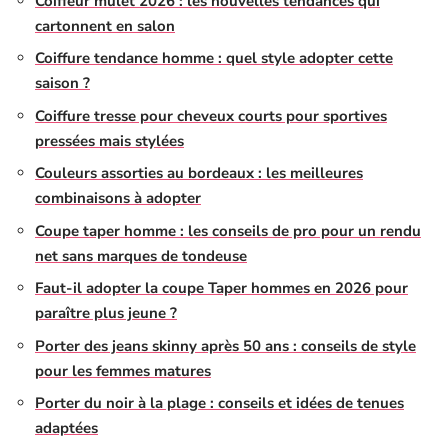
Coiffeur mulet 2026 : les nouvelles tendances qui
cartonnent en salon
Coiffure tendance homme : quel style adopter cette
saison ?
Coiffure tresse pour cheveux courts pour sportives
pressées mais stylées
Couleurs assorties au bordeaux : les meilleures
combinaisons à adopter
Coupe taper homme : les conseils de pro pour un rendu
net sans marques de tondeuse
Faut-il adopter la coupe Taper hommes en 2026 pour
paraître plus jeune ?
Porter des jeans skinny après 50 ans : conseils de style
pour les femmes matures
Porter du noir à la plage : conseils et idées de tenues
adaptées