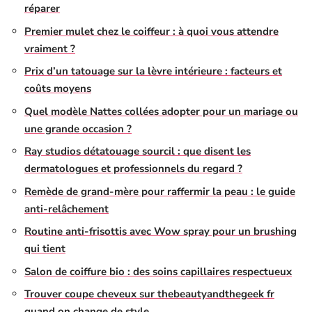
réparer
Premier mulet chez le coiffeur : à quoi vous attendre
vraiment ?
Prix d’un tatouage sur la lèvre intérieure : facteurs et
coûts moyens
Quel modèle Nattes collées adopter pour un mariage ou
une grande occasion ?
Ray studios détatouage sourcil : que disent les
dermatologues et professionnels du regard ?
Remède de grand-mère pour raffermir la peau : le guide
anti-relâchement
Routine anti-frisottis avec Wow spray pour un brushing
qui tient
Salon de coiffure bio : des soins capillaires respectueux
Trouver coupe cheveux sur thebeautyandthegeek fr
quand on change de style