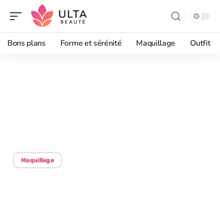
Bons plans
Forme et sérénité
Maquillage
Outfit
03/06/2026
Un avenir brillant :
formation prothésiste
ongulaire à rennes
Maquillage