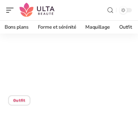
Bons plans
Forme et sérénité
Maquillage
Outfit
05/09/2025
Astuces pour un ventre
plat : choisir les bons
vêtements
Outfit