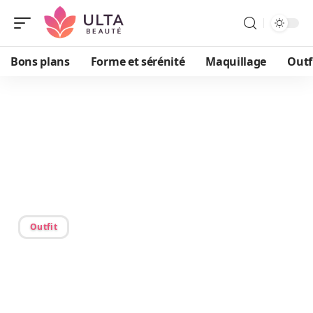
Bons plans
Forme et sérénité
Maquillage
Outf
14/06/2026
Robes amincissantes : les
styles qui affinent la
silhouette
Outfit