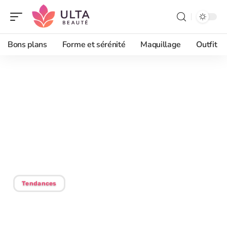
Bons plans
Forme et sérénité
Maquillage
Outfit
17/07/2026
Pays avec les plus belles
filles au monde : un
classement des beautés
internationales
Tendances